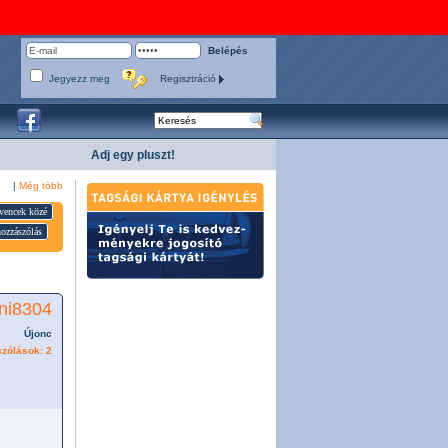
Jegyezz meg
Regisztráció
Adj egy pluszt!
|
Még több
vencek közé
ozzászólás
ani8304
Újonc
zólások: 2