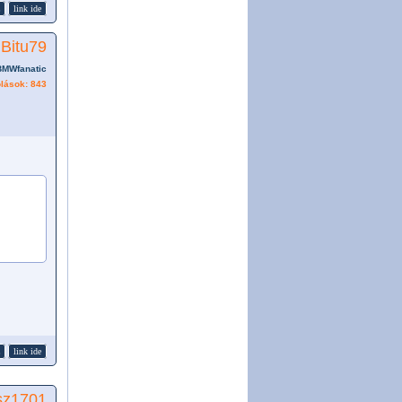
link ide
Bitu79
BMWfanatic
lások: 843
link ide
sz1701