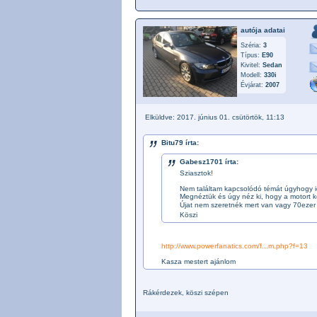
autója adatai
Széria:
3
Típus:
E90
Kivitel:
Sedan
Modell:
330i
Évjárat:
2007
Elküldve: 2017. június 01. csütörtök, 11:13
Bitu79 írta:
Gabesz1701 írta:
Sziasztok!
Nem találtam kapcsolódó témát úgyhogy id
Megnéztük és úgy néz ki, hogy a motort ke
Újat nem szeretnék mert van vagy 70ezer
Köszi
http://www.powerfanatics.com/f...m.php?f=13
Kasza mestert ajánlom
Rákérdezek, köszi szépen