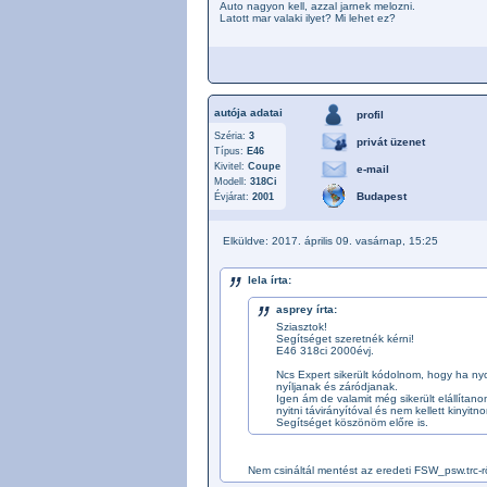
Auto nagyon kell, azzal jarnek melozni.
Latott mar valaki ilyet? Mi lehet ez?
autója adatai
profil
Széria:
3
privát üzenet
Típus:
E46
Kivitel:
Coupe
e-mail
Modell:
318Ci
Budapest
Évjárat:
2001
Elküldve: 2017. április 09. vasárnap, 15:25
lela írta:
asprey írta:
Sziasztok!
Segítséget szeretnék kérni!
E46 318ci 2000évj.
Ncs Expert sikerült kódolnom, hogy ha ny
nyíljanak és záródjanak.
Igen ám de valamit még sikerült elállítano
nyitni távirányítóval és nem kellett kiny
Segítséget köszönöm előre is.
Nem csináltál mentést az eredeti FSW_psw.trc-r