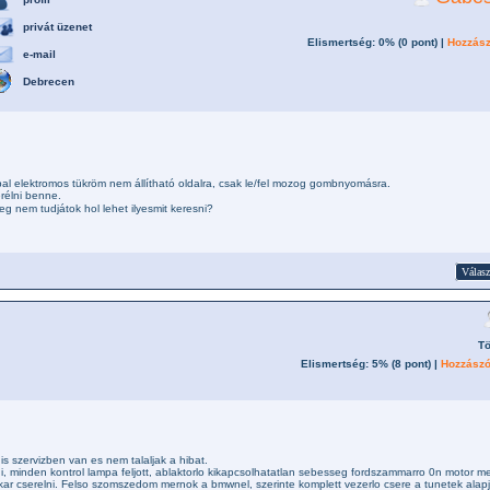
privát üzenet
Elismertség: 0% (
0
pont) |
Hozzász
e-mail
Debrecen
al elektromos tükröm nem állítható oldalra, csak le/fel mozog gombnyomásra.
rélni benne.
eg nem tudjátok hol lehet ilyesmit keresni?
Válasz
T
Elismertség: 5% (
8
pont) |
Hozzászó
s szervizben van es nem talaljak a hibat.
ni, minden kontrol lampa feljott, ablaktorlo kikapcsolhatatlan sebesseg fordszammarro 0n motor m
 akar cserelni. Felso szomszedom mernok a bmwnel, szerinte komplett vezerlo csere a tunetek alap