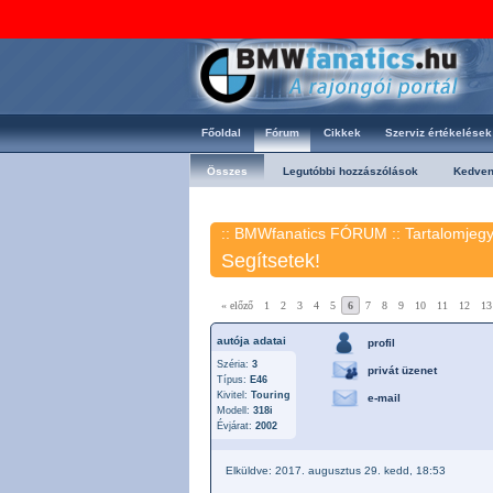
Főoldal
Fórum
Cikkek
Szerviz értékelések
Összes
Legutóbbi hozzászólások
Kedve
:: BMWfanatics FÓRUM ::
Tartalomjeg
Segítsetek!
« előző
1
2
3
4
5
6
7
8
9
10
11
12
13
autója adatai
profil
Széria:
3
privát üzenet
Típus:
E46
Kivitel:
Touring
e-mail
Modell:
318i
Évjárat:
2002
Elküldve: 2017. augusztus 29. kedd, 18:53