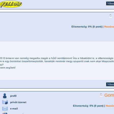
Válasz
Elismertség: 0% (
0
pont) |
Hozzász
0 D bmw-m van nemrég megadta magát a hűtő ventilátorom! Írta a hibakódot is, a villamosságis 
tem is egy bontottat összeforrasztották, berakták mostmár megy szuperül csak nem akar kikapcsoln
ki?
 sem segített!
Válasz
Gom
profil
privát üzenet
Elismertség: 0% (
0
pont) |
Hozzás
e-mail