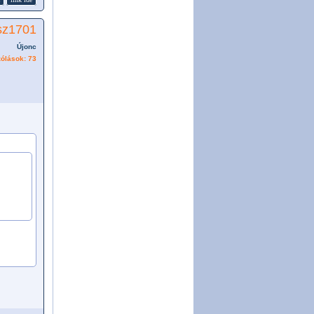
sz1701
Újonc
ólások: 73