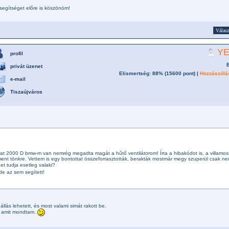
segítséget előre is köszönöm!
Válasz
Y
profil
privát üzenet
Elismertség: 88% (
15600
pont) |
Hozzászólá
e-mail
Tiszaújváros
at 2000 D bmw-m van nemrég megadta magát a hűtő ventilátorom! Írta a hibakódot is, a villamos
 ment tönkre. Vettem is egy bontottat összeforrasztották, berakták mostmár megy szuperül csak n
t tudja esetleg valaki?
de az sem segített!
lás lehetett, és most valami simát rakott be.
al amit mondtam.