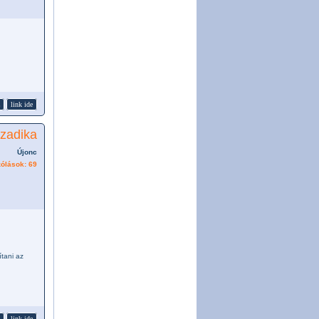
link ide
szadika
Újonc
ólások: 69
ítani az
link ide