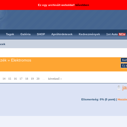
Ez egy archivált weboldal!
bővebben
Tagok
Galéria
SHOP
Apróhirdetesek
Kedvezmények
1st Auto
ncek
yzék
»
Elektromos
Ked
Új h
14
15
16
17
18
19
20
...
következő »
j
Elismertség: 0% (
0
pont) |
Hozzás