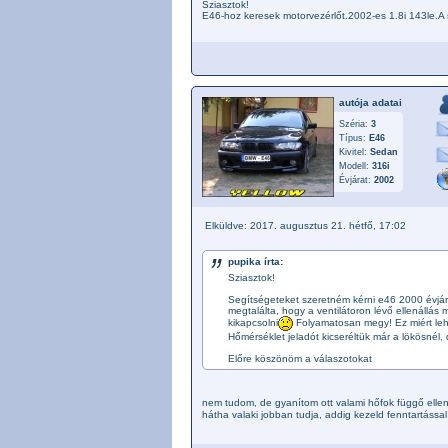
Sziasztok!
E46-hoz keresek motorvezérlőt.2002-es 1.8i 143le.A 
autója adatai
Széria:
3
Típus:
E46
Kivitel:
Sedan
Modell:
316i
Évjárat:
2002
Elküldve: 2017. augusztus 21. hétfő, 17:02
pupika írta:
Sziasztok!
Segítségeteket szeretném kérni e46 2000 évjár
megtalálta, hogy a ventilátoron lévő ellenállás
kikapcsolni
Folyamatosan megy! Ez miért lehe
Hőmérséklet jeladót kicseréltük már a lökösnél, 
Előre köszönöm a válaszotokat
nem tudom, de gyanítom ott valami hőfok függő ellenál
hátha valaki jobban tudja, addig kezeld fenntartáss