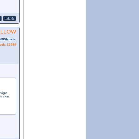
link ide
ELLOW
BMWfanatic
sok: 17594
ságis
em akar