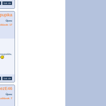
link ide
pupika
Újonc
ólások: 17
megtalálta,
i
link ide
ezE46
Újonc
zólások: 7