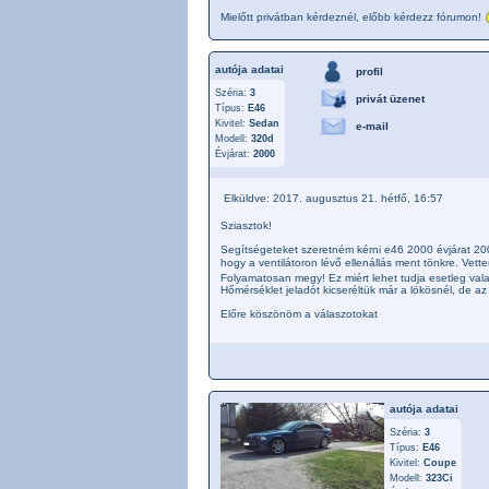
Mielőtt privátban kérdeznél, előbb kérdezz fórumon!
autója adatai
profil
Széria:
3
privát üzenet
Típus:
E46
Kivitel:
Sedan
e-mail
Modell:
320d
Évjárat:
2000
Elküldve: 2017. augusztus 21. hétfő, 16:57
Sziasztok!
Segítségeteket szeretném kérni e46 2000 évjárat 200
hogy a ventilátoron lévő ellenállás ment tönkre. Vet
Folyamatosan megy! Ez miért lehet tudja esetleg vala
Hőmérséklet jeladót kicseréltük már a lökösnél, de az
Előre köszönöm a válaszotokat
autója adatai
Széria:
3
Típus:
E46
Kivitel:
Coupe
Modell:
323Ci