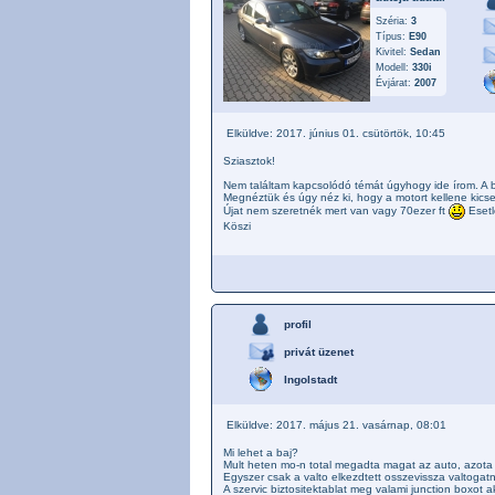
Széria:
3
Típus:
E90
Kivitel:
Sedan
Modell:
330i
Évjárat:
2007
Elküldve: 2017. június 01. csütörtök, 10:45
Sziasztok!
Nem találtam kapcsolódó témát úgyhogy ide írom. A b
Megnéztük és úgy néz ki, hogy a motort kellene kicse
Újat nem szeretnék mert van vagy 70ezer ft
Esetl
Köszi
profil
privát üzenet
Ingolstadt
Elküldve: 2017. május 21. vasárnap, 08:01
Mi lehet a baj?
Mult heten mo-n total megadta magat az auto, azota i
Egyszer csak a valto elkezdtett osszevissza valtogat
A szervic biztositektablat meg valami junction boxot