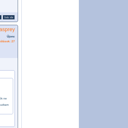
link ide
asprey
Újonc
ólások: 27
ók ne
 tudtam