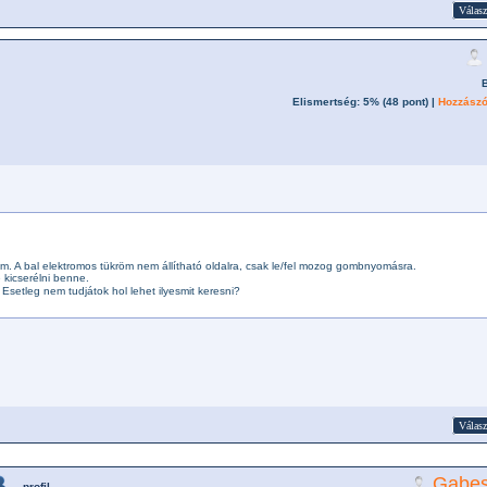
Válasz
Elismertség: 5% (
48
pont) |
Hozzászó
m. A bal elektromos tükröm nem állítható oldalra, csak le/fel mozog gombnyomásra.
 kicserélni benne.
Esetleg nem tudjátok hol lehet ilyesmit keresni?
Válasz
Gabe
profil