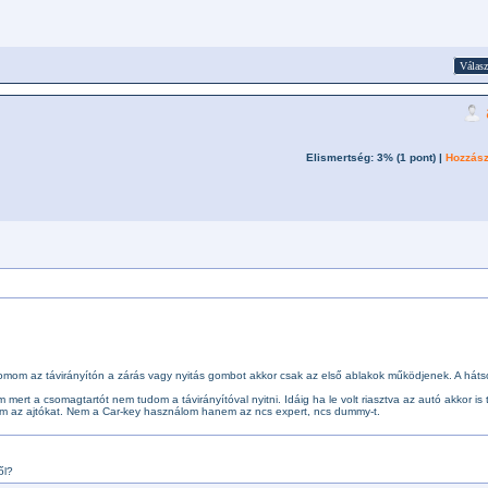
Válasz
Elismertség: 3% (
1
pont) |
Hozzász
omom az távirányítón a zárás vagy nyitás gombot akkor csak az első ablakok működjenek. A háts
m mert a csomagtartót nem tudom a távirányítóval nyitni. Idáig ha le volt riasztva az autó akkor is
itnom az ajtókat. Nem a Car-key használom hanem az ncs expert, ncs dummy-t.
ől?