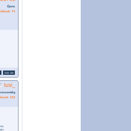
Újonc
ólások: 73
link ide
tusi_
örzsvendég
lások: 152
ent.
jan.