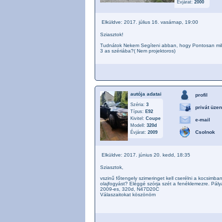
Évjárat:
2000
Elküldve: 2017. július 16. vasárnap, 19:00
Sziasztok!
Tudnátok Nekem Segíteni abban, hogy Pontosan milye
3 as szériába?( Nem projektoros)
autója adatai
profil
Széria:
3
privát üzen
Típus:
E92
Kivitel:
Coupe
e-mail
Modell:
320d
Csolnok
Évjárat:
2009
Elküldve: 2017. június 20. kedd, 18:35
Sziasztok,
vszinű főtengely szimeringet kell cserélni a kocsimba
olajfogyást? Eléggé szórja szét a fenéklemezre. Pály
2009-es, 320d, N47D20C
Válaszaitokat köszönöm