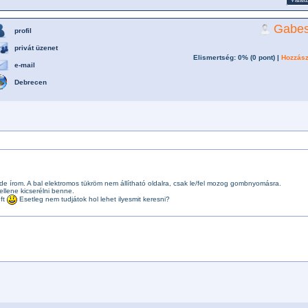
Gabe
profil
privát üzenet
Elismertség: 0% (
0
pont) |
Hozzász
e-mail
Debrecen
e írom. A bal elektromos tükröm nem állítható oldalra, csak le/fel mozog gombnyomásra.
llene kicserélni benne.
 ft
Esetleg nem tudjátok hol lehet ilyesmit keresni?