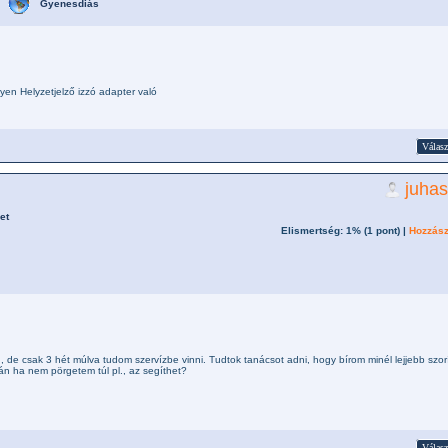
Gyenesdiás
n Helyzetjelző izzó adapter való
Válasz
juha
et
Elismertség: 1% (
1
pont) |
Hozzász
n, de csak 3 hét múlva tudom szervízbe vinni. Tudtok tanácsot adni, hogy bírom minél lejjebb szor
án ha nem pörgetem túl pl., az segíthet?
Válasz