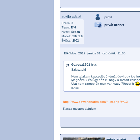
autója adatai
profil
Széria:
3
privát üzenet
Típus:
E46
Kivitel:
Sedan
Modell:
316i 1.6
Évjárat:
2002
Elküldve: 2017. június 01. csütörtök, 11:05
Gabesz1701 írta:
Sziasztok!
Nem találtam kapcsolódó témát úgyhogy ide íro
Megnéztük és úgy néz ki, hogy a motort kellene
Újat nem szeretnék mert van vagy 70ezer ft
Köszi
http://www.powerfanatics.com/f...m.php?f=13
Kasza mestert ajánlom
autója adatai