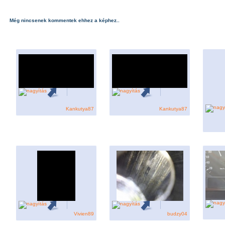
Még nincsenek kommentek ehhez a képhez..
Kankutya87
Kankutya87
Vivien89
budzy04