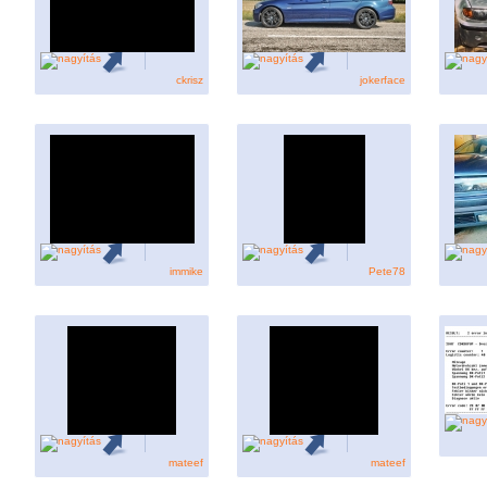
ckrisz
jokerface
immike
Pete78
mateef
mateef