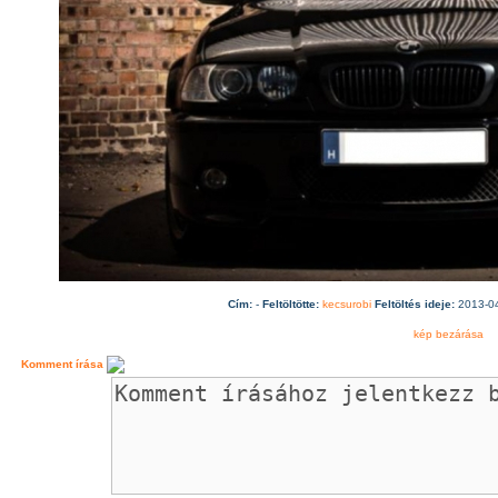
Cím:
-
Feltöltötte:
kecsurobi
Feltöltés ideje:
2013-04
kép bezárása
Komment írása