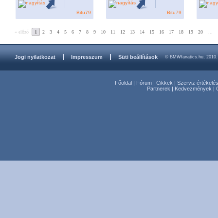
Bitu79
Bitu79
« előző
1
2
3
4
5
6
7
8
9
10
11
12
13
14
15
16
17
18
19
20
...
Jogi nyilatkozat
Impresszum
Süti beállítások
© BMWfanatics.hu, 2010.
Főoldal
|
Fórum
|
Cikkek
|
Szerviz értékelé
Partnerek
|
Kedvezmények
|