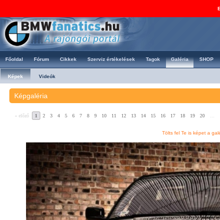
E
Főoldal
Fórum
Cikkek
Szerviz értékelések
Tagok
Galéria
SHOP
Képek
Videók
Képgaléria
« előző
1
2
3
4
5
6
7
8
9
10
11
12
13
14
15
16
17
18
19
20
...
Tölts fel Te is képet a gal