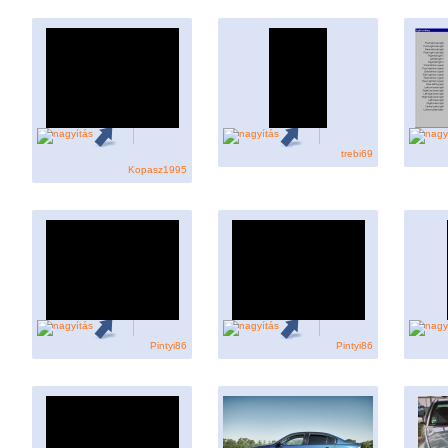
trebi69
Kopasz1995
Pintyi86
Pintyi86