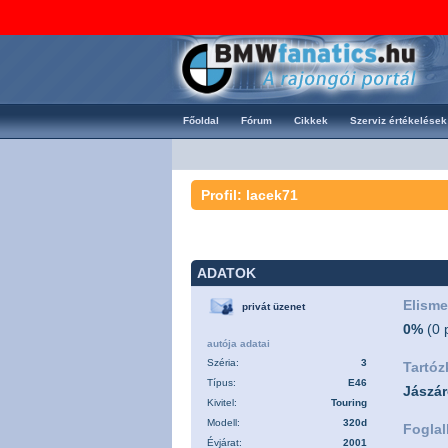
Főoldal
Fórum
Cikkek
Szerviz értékelések
Profil: lacek71
ADATOK
Elisme
privát üzenet
0%
(0 
autója adatai
Széria:
3
Tartóz
Típus:
E46
Jászár
Kivitel:
Touring
Modell:
320d
Foglal
Évjárat:
2001