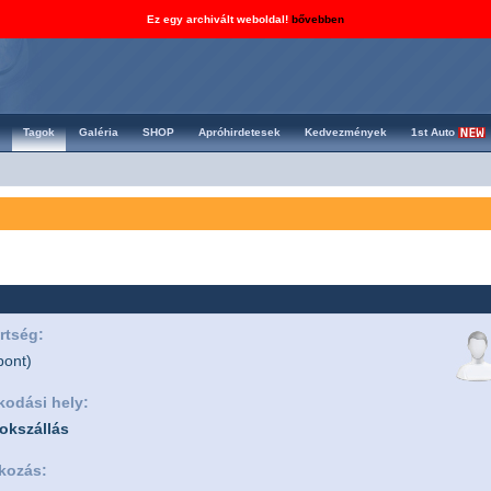
Ez egy archivált weboldal!
bővebben
Tagok
Galéria
SHOP
Apróhirdetesek
Kedvezmények
1st Auto
rtség:
pont)
kodási hely:
okszállás
kozás: