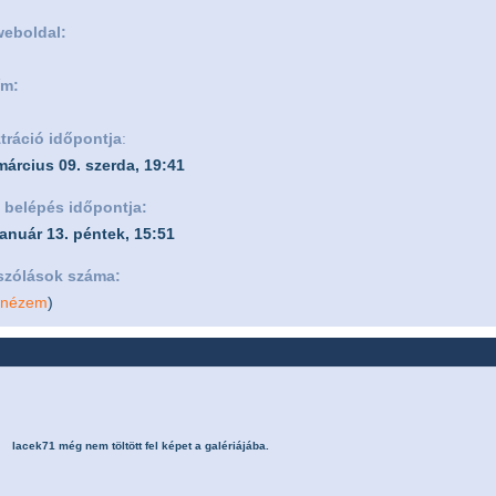
weboldal:
ím:
tráció időpontja
:
március 09. szerda, 19:41
 belépés időpontja:
január 13. péntek, 15:51
szólások száma:
nézem
)
lacek71 még nem töltött fel képet a galériájába.