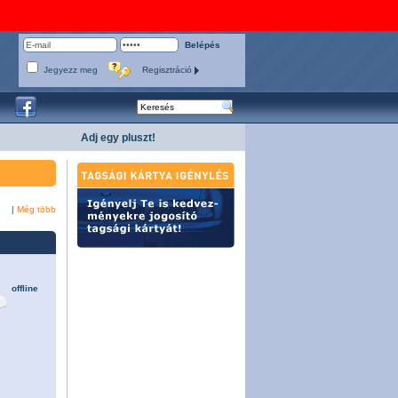
Jegyezz meg
Regisztráció
Adj egy pluszt!
|
Még több
offline