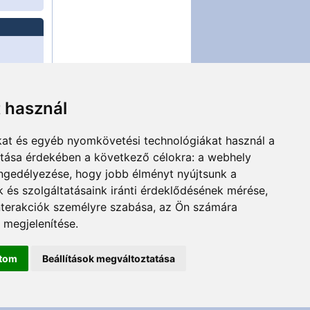
t használ
kat és egyéb nyomkövetési technológiákat használ a
ítása érdekében a következő célokra:
a webhely
BMWfanatics.hu
A rajongói portál
engedélyezése
,
hogy jobb élményt nyújtsunk a
 és szolgáltatásaink iránti érdeklődésének mérése,
rdetések
nterakciók személyre szabása
,
az Ön számára
 megjelenítése
.
ítom
Beállítások megváltoztatása