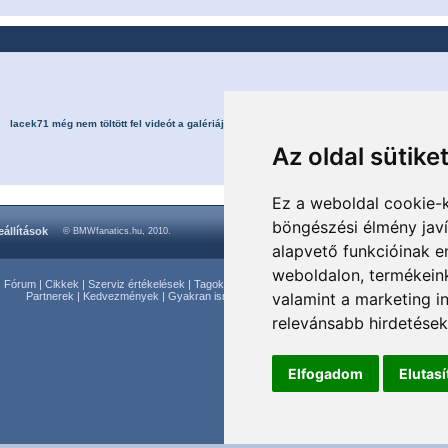
lacek71 még nem töltött fel videót a galériájába.
Az oldal sütike
Ez a weboldal cookie-
böngészési élmény jav
eállítások
© BMWfanatics.hu, 2010.
alapvető funkcióinak 
weboldalon
,
termékeink
|
Fórum
|
Cikkek
|
Szerviz értékelések
|
Tagok
|
Képgaléria
|
Videógaléria
|
Webshop
|
Apróhi
valamint a marketing i
Partnerek
|
Kedvezmények
|
Gyakran ismételt kérdések
|
BMWfanatics.hu kártya
relevánsabb hirdetések
Elfogadom
Elutas